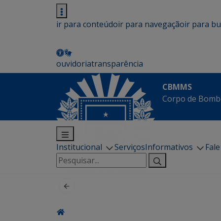
ir para conteúdo
ir para navegação
ir para b
ouvidoria
transparência
CBMMS
Corpo de Bombe
Institucional
Serviços
Informativos
Fal
Pesquisar
por: