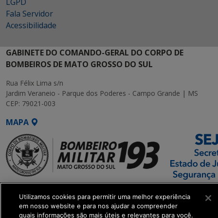
LGPD
Fala Servidor
Acessibilidade
GABINETE DO COMANDO-GERAL DO CORPO DE
BOMBEIROS DE MATO GROSSO DO SUL
Rua Félix Lima s/n
Jardim Veraneio - Parque dos Poderes - Campo Grande | MS
CEP: 79021-003
MAPA
SETDIG | Secretaria-
Utilizamos cookies para permitir uma melhor experiência
Executiva de
em nosso website e para nos ajudar a compreender
Transformação Digital
quais informações são mais úteis e relevantes para você.