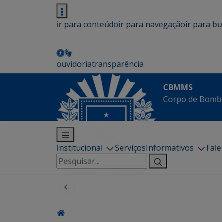
ir para conteúdo
ir para navegação
ir para b
ouvidoria
transparência
CBMMS
Corpo de Bombe
Institucional
Serviços
Informativos
Fal
Pesquisar
por: