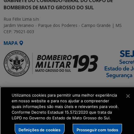
GABINETE DO COMANDO-GERAL DO CORPO DE
BOMBEIROS DE MATO GROSSO DO SUL
Rua Félix Lima s/n
Jardim Veraneio - Parque dos Poderes - Campo Grande | MS
CEP: 79021-003
MAPA
SETDIG | Secretaria-
Executiva de
Utilizamos cookies para permitir uma melhor experiência
Transformação Digital
em nosso website e para nos ajudar a compreender
quais informações são mais úteis e relevantes para você.
Conforme Decreto Estadual 15.572/2020 que trata da
get_footer();
LGPD no Governo do Estado de Mato Grosso do Sul.
Definições de cookies
Prosseguir com todos