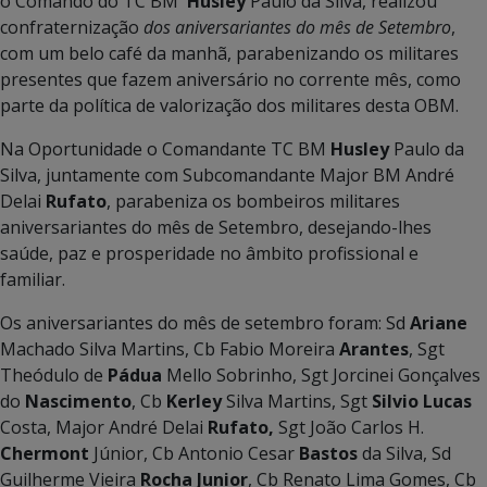
o Comando do TC BM
Husley
Paulo da Silva, realizou
confraternização
dos aniversariantes do mês de Setembro
,
com um belo café da manhã, parabenizando os militares
presentes que fazem aniversário no corrente mês, como
parte da política de valorização dos militares desta OBM.
Na Oportunidade o Comandante TC BM
Husley
Paulo da
Silva, juntamente com Subcomandante Major BM André
Delai
Rufato
, parabeniza os bombeiros militares
aniversariantes do mês de Setembro, desejando-lhes
saúde, paz e prosperidade no âmbito profissional e
familiar.
Os aniversariantes do mês de setembro foram: Sd
Ariane
Machado Silva Martins, Cb Fabio Moreira
Arantes
, Sgt
Theódulo de
Pádua
Mello Sobrinho, Sgt Jorcinei Gonçalves
do
Nascimento
, Cb
Kerley
Silva Martins, Sgt
Silvio Lucas
Costa, Major André Delai
Rufato,
Sgt João Carlos H.
Chermont
Júnior, Cb Antonio Cesar
Bastos
da Silva, Sd
Guilherme Vieira
Rocha Junior
, Cb Renato Lima Gomes, Cb