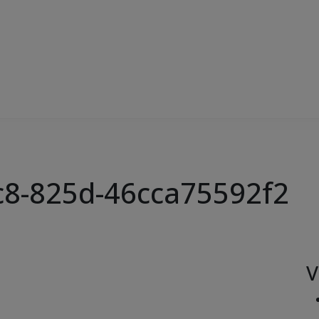
c8-825d-46cca75592f2
V