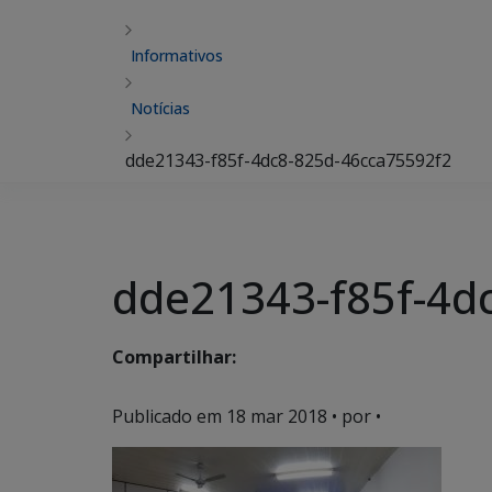
Informativos
Notícias
dde21343-f85f-4dc8-825d-46cca75592f2
dde21343-f85f-4d
Compartilhar:
Publicado em
18 mar 2018
• por •