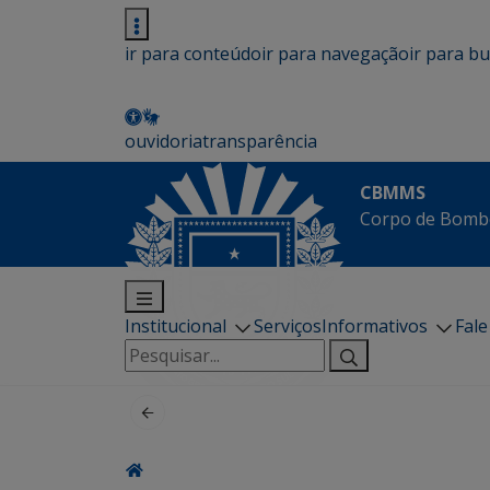
ir para conteúdo
ir para navegação
ir para b
ouvidoria
transparência
CBMMS
Corpo de Bombe
Institucional
Serviços
Informativos
Fal
Pesquisar
por: