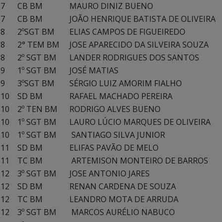
7
CB BM
MAURO DINIZ BUENO
7
CB BM
JOÃO HENRIQUE BATISTA DE OLIVEIRA
8
2ºSGT BM
ELIAS CAMPOS DE FIGUEIREDO
8
2° TEM BM
JOSE APARECIDO DA SILVEIRA SOUZA
8
2º SGT BM
LANDER RODRIGUES DOS SANTOS
9
1º SGT BM
JOSÉ MATIAS
9
3ºSGT BM
SÉRGIO LUIZ AMORIM FIALHO
10
SD BM
RAFAEL MACHADO PEREIRA
10
2º TEN BM
RODRIGO ALVES BUENO
10
1º SGT BM
LAURO LÚCIO MARQUES DE OLIVEIRA
10
1º SGT BM
SANTIAGO SILVA JUNIOR
11
SD BM
ELIFAS PAVÃO DE MELO
11
TC BM
ARTEMISON MONTEIRO DE BARROS
12
3º SGT BM
JOSE ANTONIO JARES
12
SD BM
RENAN CARDENA DE SOUZA
12
TC BM
LEANDRO MOTA DE ARRUDA
12
3º SGT BM
MARCOS AURÉLIO NABUCO