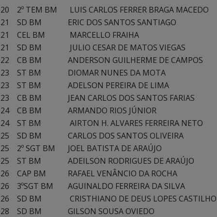
20
2º TEM BM
LUIS CARLOS FERRER BRAGA MACEDO
21
SD BM
ERIC DOS SANTOS SANTIAGO
21
CEL BM
MARCELLO FRAIHA
21
SD BM
JULIO CESAR DE MATOS VIEGAS
22
CB BM
ANDERSON GUILHERME DE CAMPOS
23
ST BM
DIOMAR NUNES DA MOTA
23
ST BM
ADELSON PEREIRA DE LIMA
23
CB BM
JEAN CARLOS DOS SANTOS FARIAS
24
CB BM
ARMANDO RIOS JÚNIOR
24
ST BM
AIRTON H. ALVARES FERREIRA NETO
25
SD BM
CARLOS DOS SANTOS OLIVEIRA
25
2º SGT BM
JOEL BATISTA DE ARAÚJO
25
ST BM
ADEILSON RODRIGUES DE ARAÚJO
26
CAP BM
RAFAEL VENÂNCIO DA ROCHA
26
3ºSGT BM
AGUINALDO FERREIRA DA SILVA
26
SD BM
CRISTHIANO DE DEUS LOPES CASTILHO
28
SD BM
GILSON SOUSA OVIEDO