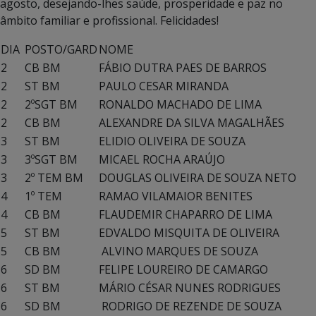
agosto, desejando-lhes saúde, prosperidade e paz no
âmbito familiar e profissional. Felicidades!
DIA
POSTO/GARD
NOME
2
CB BM
FÁBIO DUTRA PAES DE BARROS
2
ST BM
PAULO CESAR MIRANDA
2
2ºSGT BM
RONALDO MACHADO DE LIMA
2
CB BM
ALEXANDRE DA SILVA MAGALHÃES
3
ST BM
ELIDIO OLIVEIRA DE SOUZA
3
3ºSGT BM
MICAEL ROCHA ARAÚJO
3
2º TEM BM
DOUGLAS OLIVEIRA DE SOUZA NETO
4
1º TEM
RAMAO VILAMAIOR BENITES
4
CB BM
FLAUDEMIR CHAPARRO DE LIMA
5
ST BM
EDVALDO MISQUITA DE OLIVEIRA
5
CB BM
ALVINO MARQUES DE SOUZA
6
SD BM
FELIPE LOUREIRO DE CAMARGO
6
ST BM
MÁRIO CÉSAR NUNES RODRIGUES
6
SD BM
RODRIGO DE REZENDE DE SOUZA