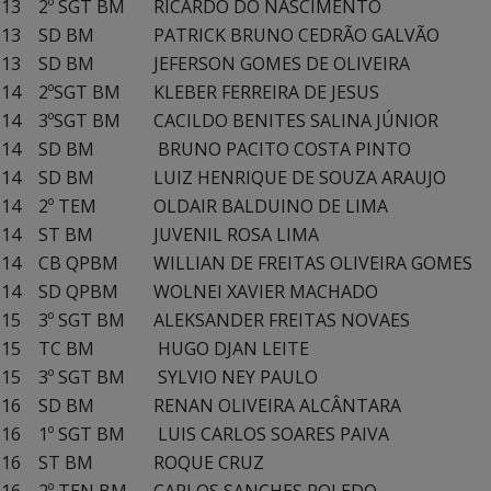
13
2º SGT BM
RICARDO DO NASCIMENTO
13
SD BM
PATRICK BRUNO CEDRÃO GALVÃO
13
SD BM
JEFERSON GOMES DE OLIVEIRA
14
2ºSGT BM
KLEBER FERREIRA DE JESUS
14
3ºSGT BM
CACILDO BENITES SALINA JÚNIOR
14
SD BM
BRUNO PACITO COSTA PINTO
14
SD BM
LUIZ HENRIQUE DE SOUZA ARAUJO
14
2º TEM
OLDAIR BALDUINO DE LIMA
14
ST BM
JUVENIL ROSA LIMA
14
CB QPBM
WILLIAN DE FREITAS OLIVEIRA GOMES
14
SD QPBM
WOLNEI XAVIER MACHADO
15
3º SGT BM
ALEKSANDER FREITAS NOVAES
15
TC BM
HUGO DJAN LEITE
15
3º SGT BM
SYLVIO NEY PAULO
16
SD BM
RENAN OLIVEIRA ALCÂNTARA
16
1º SGT BM
LUIS CARLOS SOARES PAIVA
16
ST BM
ROQUE CRUZ