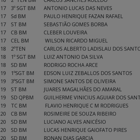
16
2º TEN BM
CARLOS SANCHES ROLEDO
17
3º SGT BM
ANTONIO LUCAS DAS NEVES
17
Sd BM
PAULO HENRIQUE FAZAN RAFAEL
17
ST BM
SEBASTIÃO GOMES BORBA
17
CB BM
CLEBER LOUVEIRA
17
CEL BM
WILSON RICARDO MIGUEL
18
2ºTEN
CARLOS ALBERTO LADISLAU DOS SANT
18
1º SGT BM
LUIZ ANTONIO DA SILVA
18
SD BM
RODRIGO ROCHA ARCE
19
1ºSGT BM
EDSON LUIZ ZEBALLOS DOS SANTOS
19
3ºSGT BM
SIMONE SANTOS DE OLIVEIRA
19
ST BM
JUARES MAGALHÃES DO AMARAL
19
SD QPBM
GUILHERME VINICIUS AGUIAR DOS SAN
19
TC BM
FLAVIO HENRIQUE C M RODRIGUES
20
CB BM
ROSIMEIRE DE SOUZA RIBEIRO
20
SD BM
LUCIANO ALVES ANICÉSIO
20
SD BM
LUCAS HENRIQUE GAIOFATO PIRES
20
SD BM
RONAN DIAS GARCIA