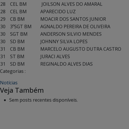
28
CEL BM
JOILSON ALVES DO AMARAL
28
CEL BM
APARECIDO LUZ
29
CB BM
MOACIR DOS SANTOS JUNIOR
30
3ºSGT BM
AGNALDO PEREIRA DE OLIVEIRA
30
SGT BM
ANDERSON SILVIO MENDES
30
SD BM
JOHNNY SILVA LOPES
31
CB BM
MARCELO AUGUSTO DUTRA CASTRO
31
ST BM
JURACI ALVES
31
SD BM
REGINALDO ALVES DIAS
Categorias :
Notícias
Veja Também
Sem posts recentes disponíveis.