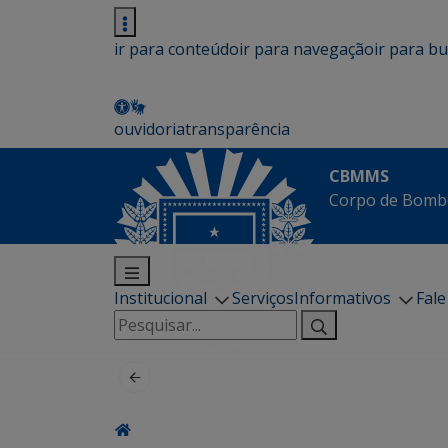
ir para conteúdo
ir para navegação
ir para b
ouvidoria
transparência
CBMMS
Corpo de Bombe
Institucional
Serviços
Informativos
Fal
Pesquisar
por: