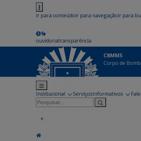
ir para conteúdo
ir para navegação
ir para b
ouvidoria
transparência
CBMMS
Corpo de Bombe
Institucional
Serviços
Informativos
Fal
Pesquisar
por: