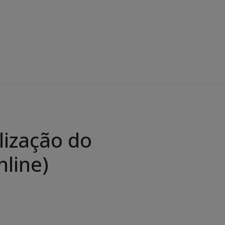
lização do
nline)