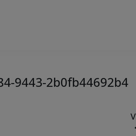
84-9443-2b0fb44692b4
V