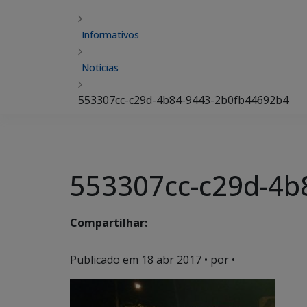
Informativos
Notícias
553307cc-c29d-4b84-9443-2b0fb44692b4
553307cc-c29d-4b
Compartilhar:
Publicado em
18 abr 2017
• por •