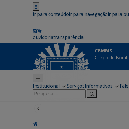
ir para conteúdo
ir para navegação
ir para b
ouvidoria
transparência
CBMMS
Corpo de Bombe
Institucional
Serviços
Informativos
Fal
Pesquisar
por: