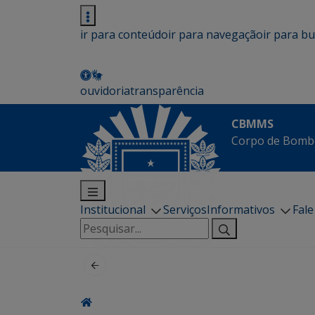
ir para conteúdo
ir para navegação
ir para b
ouvidoria
transparência
CBMMS
Corpo de Bombe
Institucional
Serviços
Informativos
Fal
Pesquisar
por: