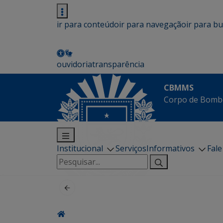
ir para conteúdo
ir para navegação
ir para b
ouvidoria
transparência
CBMMS
Corpo de Bombe
Institucional
Serviços
Informativos
Fal
Pesquisar
por: