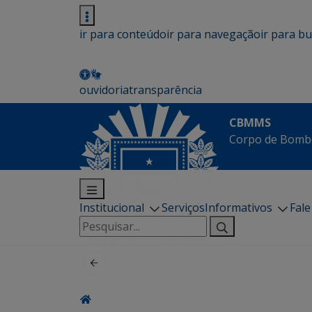
ir para conteúdo
ir para navegação
ir para b
ouvidoria
transparência
CBMMS
Corpo de Bombe
Institucional
Serviços
Informativos
Fal
Pesquisar
por: