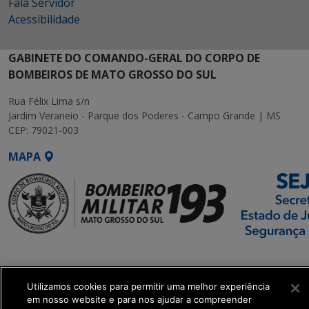
Fala Servidor
Acessibilidade
GABINETE DO COMANDO-GERAL DO CORPO DE
BOMBEIROS DE MATO GROSSO DO SUL
Rua Félix Lima s/n
Jardim Veraneio - Parque dos Poderes - Campo Grande | MS
CEP: 79021-003
MAPA
SETDIG | Secretaria-
Executiva de
Transformação Digital
Utilizamos cookies para permitir uma melhor experiência
em nosso website e para nos ajudar a compreender