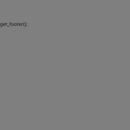
Executiva de
Transformação Digital
get_footer();