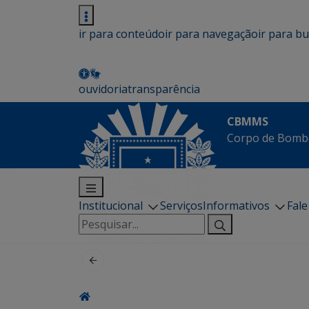
ir para conteúdo
ir para navegação
ir para b
ouvidoria
transparência
CBMMS
Corpo de Bombe
Institucional
Serviços
Informativos
Fal
Pesquisar
por: