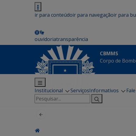
ir para conteúdo
ir para navegação
ir para b
ouvidoria
transparência
CBMMS
Corpo de Bombe
Institucional
Serviços
Informativos
Fal
Pesquisar
por: