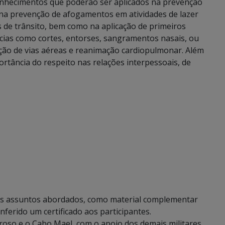
conhecimentos que poderão ser aplicados na prevenção
, na prevenção de afogamentos em atividades de lazer
s de trânsito, bem como na aplicação de primeiros
ias como cortes, entorses, sangramentos nasais, ou
ção de vias aéreas e reanimação cardiopulmonar. Além
ortância do respeito nas relações interpessoais, de
os assuntos abordados, como material complementar
nferido um certificado aos participantes.
roso e o Cabo Mael, com o apoio dos demais militares