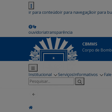
ir para conteúdo
ir para navegação
ir para b
ouvidoria
transparência
CBMMS
Corpo de Bombe
Institucional
Serviços
Informativos
Fal
Pesquisar
por: