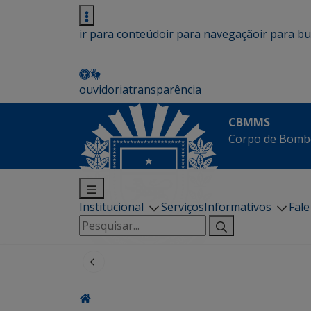
ir para conteúdo
ir para navegação
ir para b
ouvidoria
transparência
CBMMS
Corpo de Bombe
Institucional
Serviços
Informativos
Fal
Pesquisar
por: