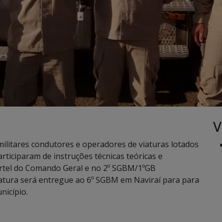
V
 militares condutores e operadores de viaturas lotados
ticiparam de instruções técnicas teóricas e
artel do Comando Geral e no 2º SGBM/1ºGB
atura será entregue ao 6º SGBM em Naviraí para para
nicípio.