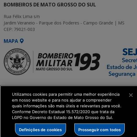
BOMBEIROS DE MATO GROSSO DO SUL
Rua Félix Lima s/n
Jardim Veraneio - Parque dos Poderes - Campo Grande | MS
CEP: 79021-003
MAPA
SETDIG | Secretaria-
Executiva de
Utilizamos cookies para permitir uma melhor experiência
Transformação Digital
em nosso website e para nos ajudar a compreender
quais informações são mais úteis e relevantes para você.
Conforme Decreto Estadual 15.572/2020 que trata da
get_footer();
LGPD no Governo do Estado de Mato Grosso do Sul.
Definições de cookies
Prosseguir com todos