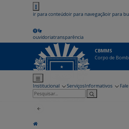
ir para conteúdo
ir para navegação
ir para b
ouvidoria
transparência
CBMMS
Corpo de Bombe
Institucional
Serviços
Informativos
Fal
Pesquisar
por: