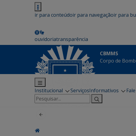
ir para conteúdo
ir para navegação
ir para b
ouvidoria
transparência
CBMMS
Corpo de Bombe
Institucional
Serviços
Informativos
Fal
Pesquisar
por: