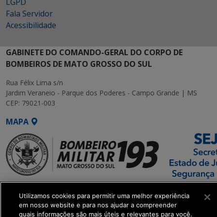
LGPD
Fala Servidor
Acessibilidade
GABINETE DO COMANDO-GERAL DO CORPO DE
BOMBEIROS DE MATO GROSSO DO SUL
Rua Félix Lima s/n
Jardim Veraneio - Parque dos Poderes - Campo Grande | MS
CEP: 79021-003
MAPA
SETDIG | Secretaria-
Utilizamos cookies para permitir uma melhor experiência
Executiva de
em nosso website e para nos ajudar a compreender
Transformação Digital
quais informações são mais úteis e relevantes para você.