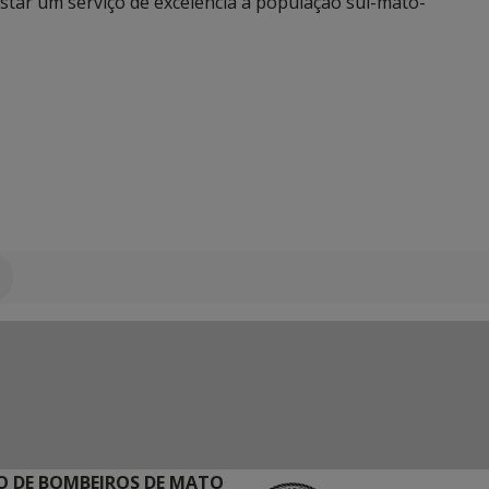
star um serviço de excelência à população sul-mato-
 DE BOMBEIROS DE MATO