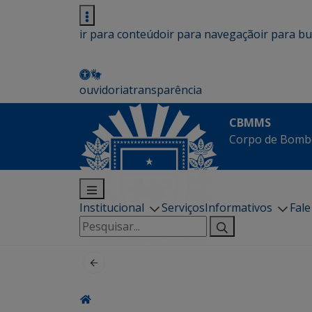
ir para conteúdo
ir para navegação
ir para b
ouvidoria
transparência
CBMMS
Corpo de Bombe
Institucional
Serviços
Informativos
Fal
Pesquisar
por: