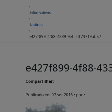
Informativos
Notícias
e427f899-4f88-4339-9eff-fff73719ab57
e427f899-4f88-433
Compartilhar:
Publicado em
07 set 2016
• por •