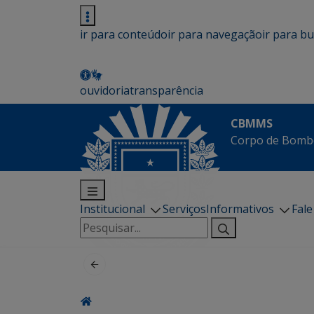
ir para conteúdo
ir para navegação
ir para b
ouvidoria
transparência
CBMMS
Corpo de Bombe
Institucional
Serviços
Informativos
Fal
Pesquisar
por: