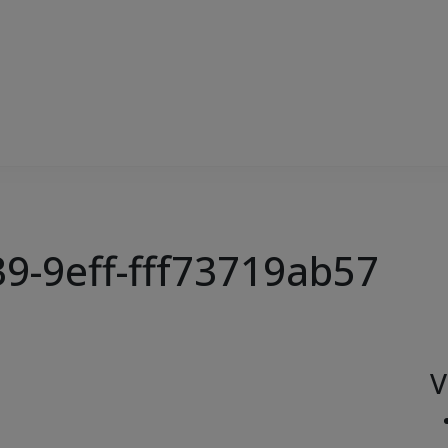
9-9eff-fff73719ab57
V