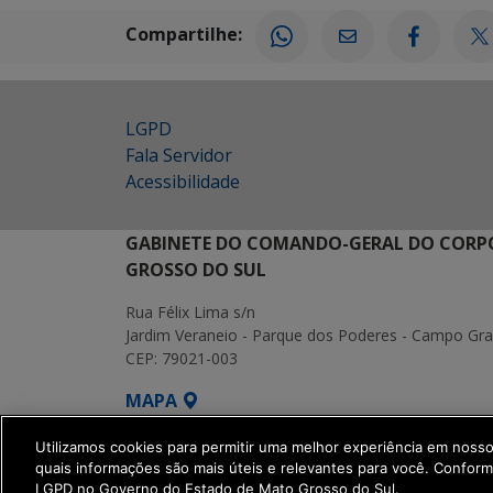
Compartilhe:
LGPD
Fala Servidor
Acessibilidade
GABINETE DO COMANDO-GERAL DO CORPO
GROSSO DO SUL
Rua Félix Lima s/n
Jardim Veraneio - Parque dos Poderes - Campo Gr
CEP: 79021-003
MAPA
SETDIG | Secretaria-Executiva de Transform
Utilizamos cookies para permitir uma melhor experiência em noss
quais informações são mais úteis e relevantes para você. Confor
LGPD no Governo do Estado de Mato Grosso do Sul.