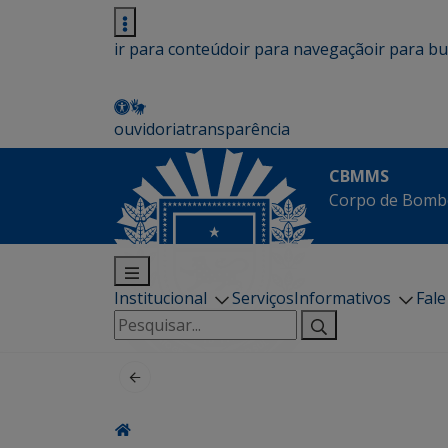
ir para conteúdo
ir para navegação
ir para b
ouvidoria
transparência
CBMMS
Corpo de Bombe
Institucional
Serviços
Informativos
Fal
Pesquisar
por: