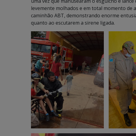
uma vez que manusearam o esguicho e lance d
levemente molhados e em total momento de ale
caminhão ABT, demonstrando enorme entusias
quanto ao escutarem a sirene ligada.