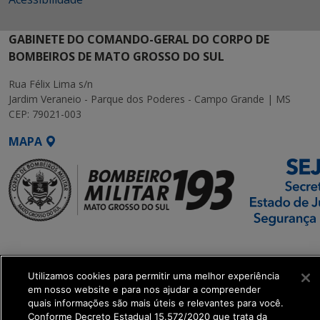
GABINETE DO COMANDO-GERAL DO CORPO DE
BOMBEIROS DE MATO GROSSO DO SUL
Rua Félix Lima s/n
Jardim Veraneio - Parque dos Poderes - Campo Grande | MS
CEP: 79021-003
MAPA
SETDIG | Secretaria-
Executiva de
Transformação Digital
Utilizamos cookies para permitir uma melhor experiência
em nosso website e para nos ajudar a compreender
quais informações são mais úteis e relevantes para você.
get_footer();
Conforme Decreto Estadual 15.572/2020 que trata da