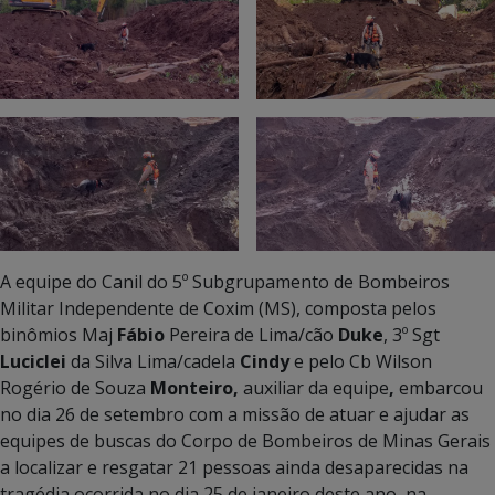
A equipe do Canil do 5º Subgrupamento de Bombeiros
Militar Independente de Coxim (MS), composta pelos
binômios Maj
Fábio
Pereira de Lima/cão
Duke
, 3º Sgt
Luciclei
da Silva Lima/cadela
Cindy
e pelo Cb Wilson
Rogério de Souza
Monteiro,
auxiliar da equipe
,
embarcou
no dia 26 de setembro com a missão de atuar e ajudar as
equipes de buscas do Corpo de Bombeiros de Minas Gerais
a localizar e resgatar 21 pessoas ainda desaparecidas na
tragédia ocorrida no dia 25 de janeiro deste ano, na