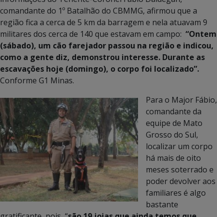
comandante do 1º Batalhão do CBMMG, afirmou que a
região fica a cerca de 5 km da barragem e nela atuavam 9
militares dos cerca de 140 que estavam em campo:
“Ontem
(sábado), um cão farejador passou na região e indicou,
como a gente diz, demonstrou interesse. Durante as
escavações hoje (domingo), o corpo foi localizado”.
Conforme G1 Minas.
Para o Major Fábio,
comandante da
equipe de Mato
Grosso do Sul,
localizar um corpo
há mais de oito
meses soterrado e
poder devolver aos
familiares é algo
bastante
gratificante, pois, “
são 19 joias que ainda temos que