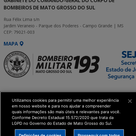
GABINETE DO COMANDO-GERAL DO CORPO DE
BOMBEIROS DE MATO GROSSO DO SUL
Rua Félix Lima s/n
Jardim Veraneio - Parque dos Poderes - Campo Grande | MS
CEP: 79021-003
MAPA
SETDIG | Secretaria-
Executiva de
Utilizamos cookies para permitir uma melhor experiência
Transformação Digital
em nosso website e para nos ajudar a compreender
quais informações são mais úteis e relevantes para você.
get_footer();
Conforme Decreto Estadual 15.572/2020 que trata da
LGPD no Governo do Estado de Mato Grosso do Sul.
Definições de cookies
Prosseguir com todos