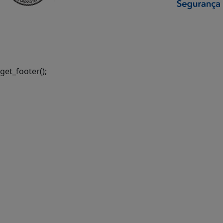
SETDIG | Secretaria-
Executiva de
Transformação Digital
get_footer();