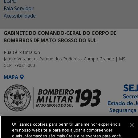
LGPD
Fala Servidor
Acessibilidade
GABINETE DO COMANDO-GERAL DO CORPO DE
BOMBEIROS DE MATO GROSSO DO SUL
Rua Félix Lima s/n
Jardim Veraneio - Parque dos Poderes - Campo Grande | MS
CEP: 79021-003
MAPA
SETDIG | Secretaria-
Utilizamos cookies para permitir uma melhor experiência
Executiva de
em nosso website e para nos ajudar a compreender
Transformação Digital
quais informações são mais úteis e relevantes para você.