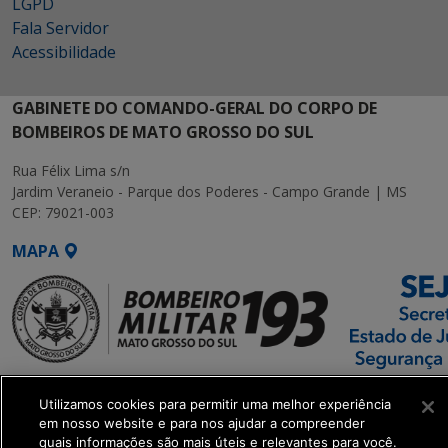
LGPD
Fala Servidor
Acessibilidade
GABINETE DO COMANDO-GERAL DO CORPO DE
BOMBEIROS DE MATO GROSSO DO SUL
Rua Félix Lima s/n
Jardim Veraneio - Parque dos Poderes - Campo Grande | MS
CEP: 79021-003
MAPA
SETDIG | Secretaria-
Utilizamos cookies para permitir uma melhor experiência
Executiva de
em nosso website e para nos ajudar a compreender
Transformação Digital
quais informações são mais úteis e relevantes para você.