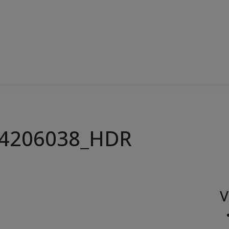
04206038_HDR
V