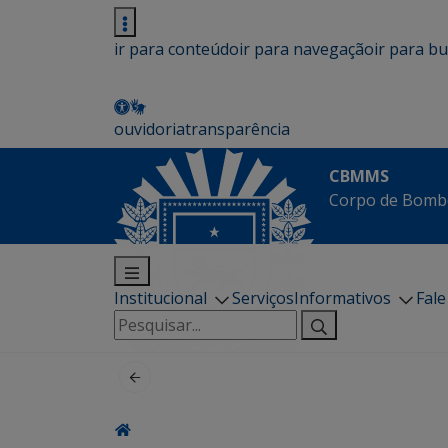
ir para conteúdo
ir para navegação
ir para b
ouvidoria
transparência
CBMMS
Corpo de Bombe
Institucional
Serviços
Informativos
Fal
Pesquisar
por: