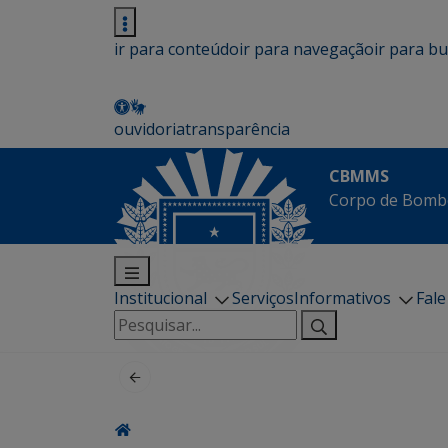
ir para conteúdo
ir para navegação
ir para b
ouvidoria
transparência
CBMMS
Corpo de Bombe
Institucional
Serviços
Informativos
Fal
Pesquisar
por: