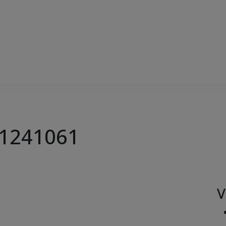
1241061
V