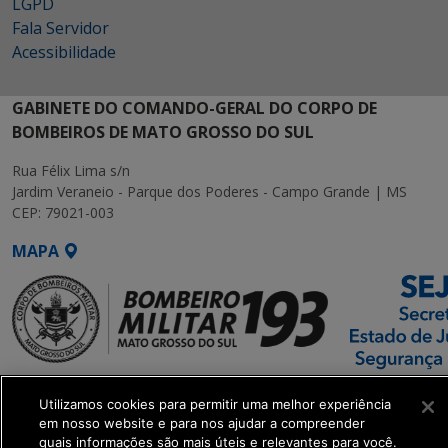
LGPD
Fala Servidor
Acessibilidade
GABINETE DO COMANDO-GERAL DO CORPO DE
BOMBEIROS DE MATO GROSSO DO SUL
Rua Félix Lima s/n
Jardim Veraneio - Parque dos Poderes - Campo Grande | MS
CEP: 79021-003
MAPA
SETDIG | Secretaria-
Utilizamos cookies para permitir uma melhor experiência
Executiva de
em nosso website e para nos ajudar a compreender
Transformação Digital
quais informações são mais úteis e relevantes para você.