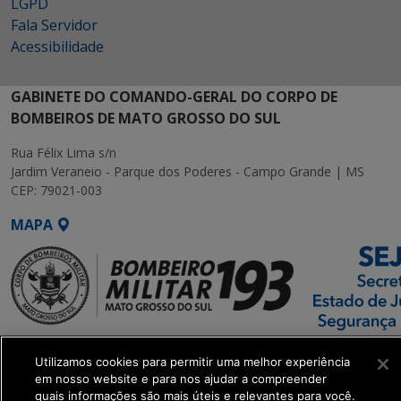
LGPD
Fala Servidor
Acessibilidade
GABINETE DO COMANDO-GERAL DO CORPO DE
BOMBEIROS DE MATO GROSSO DO SUL
Rua Félix Lima s/n
Jardim Veraneio - Parque dos Poderes - Campo Grande | MS
CEP: 79021-003
MAPA
SETDIG | Secretaria-
Utilizamos cookies para permitir uma melhor experiência
Executiva de
em nosso website e para nos ajudar a compreender
Transformação Digital
quais informações são mais úteis e relevantes para você.