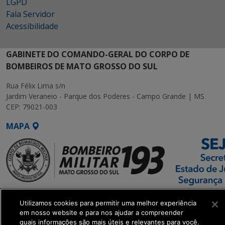
LGPD
Fala Servidor
Acessibilidade
GABINETE DO COMANDO-GERAL DO CORPO DE
BOMBEIROS DE MATO GROSSO DO SUL
Rua Félix Lima s/n
Jardim Veraneio - Parque dos Poderes - Campo Grande | MS
CEP: 79021-003
MAPA
SETDIG | Secretaria-
Utilizamos cookies para permitir uma melhor experiência
Executiva de
em nosso website e para nos ajudar a compreender
Transformação Digital
quais informações são mais úteis e relevantes para você.