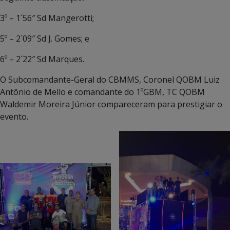
3º – 1´56″ Sd Mangerotti;
5º – 2´09″ Sd J. Gomes; e
6º – 2´22″ Sd Marques.
O Subcomandante-Geral do CBMMS, Coronel QOBM Luiz
Antônio de Mello e comandante do 1ºGBM, TC QOBM
Waldemir Moreira Júnior compareceram para prestigiar o
evento.