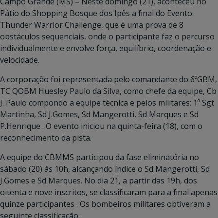
Campo Grande (MS) – Neste domingo (21), aconteceu no
Pátio do Shopping Bosque dos Ipês a final do Evento
Thunder Warrior Challenge, que é uma prova de 8
obstáculos sequenciais, onde o participante faz o percurso
individualmente e envolve força, equilíbrio, coordenação e
velocidade.
A corporação foi representada pelo comandante do 6ºGBM,
TC QOBM Huesley Paulo da Silva, como chefe da equipe, Cb
J. Paulo compondo a equipe técnica e pelos militares: 1º Sgt
Martinha, Sd J.Gomes, Sd Mangerotti, Sd Marques e Sd
P.Henrique . O evento iniciou na quinta-feira (18), com o
reconhecimento da pista.
A equipe do CBMMS participou da fase eliminatória no
sábado (20) ás 10h, alcançando índice o Sd Mangerotti, Sd
J.Gomes e Sd Marques. No dia 21, a partir das 19h, dos
oitenta e nove inscritos, se classificaram para a final apenas
quinze participantes . Os bombeiros militares obtiveram a
seguinte classificação: