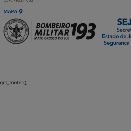
CEP: 79021-003
MAPA
SETDIG | Secretaria-
Executiva de
Transformação Digital
get_footer();