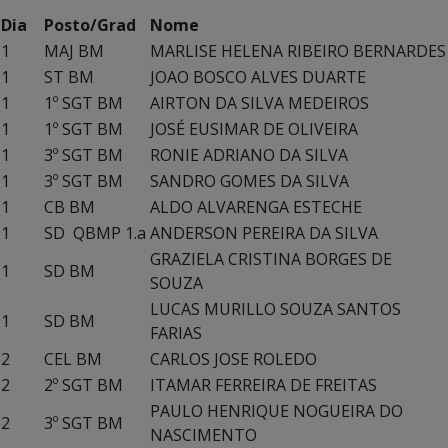
Dia
Posto/Grad
Nome
1
MAJ BM
MARLISE HELENA RIBEIRO BERNARDES
1
ST BM
JOAO BOSCO ALVES DUARTE
1
1º SGT BM
AIRTON DA SILVA MEDEIROS
1
1º SGT BM
JOSÉ EUSIMAR DE OLIVEIRA
1
3º SGT BM
RONIE ADRIANO DA SILVA
1
3º SGT BM
SANDRO GOMES DA SILVA
1
CB BM
ALDO ALVARENGA ESTECHE
1
SD QBMP 1.a
ANDERSON PEREIRA DA SILVA
GRAZIELA CRISTINA BORGES DE
1
SD BM
SOUZA
LUCAS MURILLO SOUZA SANTOS
1
SD BM
FARIAS
2
CEL BM
CARLOS JOSE ROLEDO
2
2º SGT BM
ITAMAR FERREIRA DE FREITAS
PAULO HENRIQUE NOGUEIRA DO
2
3º SGT BM
NASCIMENTO