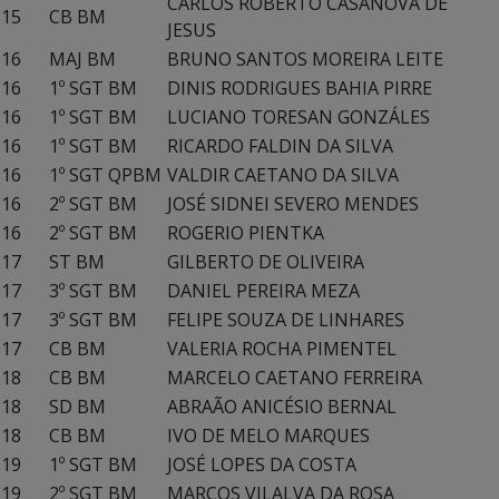
CARLOS ROBERTO CASANOVA DE
15
CB BM
JESUS
16
MAJ BM
BRUNO SANTOS MOREIRA LEITE
16
1º SGT BM
DINIS RODRIGUES BAHIA PIRRE
16
1º SGT BM
LUCIANO TORESAN GONZÁLES
16
1º SGT BM
RICARDO FALDIN DA SILVA
16
1º SGT QPBM
VALDIR CAETANO DA SILVA
16
2º SGT BM
JOSÉ SIDNEI SEVERO MENDES
16
2º SGT BM
ROGERIO PIENTKA
17
ST BM
GILBERTO DE OLIVEIRA
17
3º SGT BM
DANIEL PEREIRA MEZA
17
3º SGT BM
FELIPE SOUZA DE LINHARES
17
CB BM
VALERIA ROCHA PIMENTEL
18
CB BM
MARCELO CAETANO FERREIRA
18
SD BM
ABRAÃO ANICÉSIO BERNAL
18
CB BM
IVO DE MELO MARQUES
19
1º SGT BM
JOSÉ LOPES DA COSTA
19
2º SGT BM
MARCOS VILALVA DA ROSA