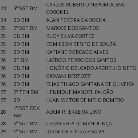
CARLOS ROBERTO NEPOMUCENO
24
3º SGT BM
CORONEL
24
SD BM
ALAN PEREIRA DA ROCHA
25
2º SGT BM
MARCOS DOS SANTOS
25
CB BM
RUDY SILVA CORTEZ
25
SD BM
EDMILSON BENTO DE SOUZA
25
SD BM
KATIANE MERCADO ALVES
26
ST BM
LAÉRCIO PEDRO DOS SANTOS
26
CB BM
HONÓRIO DELGADO ARGUELHO NETO
26
SD BM
GIOVANI BERTOZZI
26
SD BM
ELIAS THIAGO SANTANA DE OLIVEIRA
27
2º TEN BM
HENRIQUE MANOEL FALCÃO
27
SD
LUAN VICTOR DE MELO ROMERO
1º SGT COV
28
ADEMIR FERREIRA LINO
BM
28
3º SGT BM
CEZAR SEGATO MENDONÇA
29
1º SGT BM
JORGE DE SOUZA E SILVA