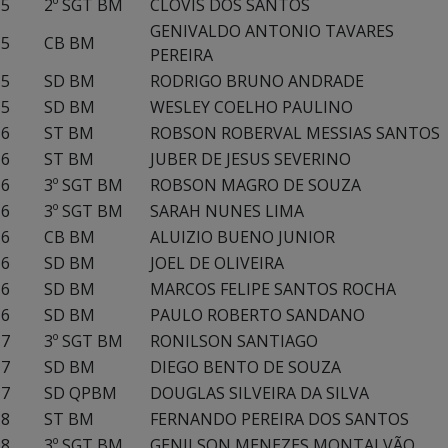
5
2º SGT BM
CLÓVIS DOS SANTOS
GENIVALDO ANTONIO TAVARES
5
CB BM
PEREIRA
5
SD BM
RODRIGO BRUNO ANDRADE
5
SD BM
WESLEY COELHO PAULINO
6
ST BM
ROBSON ROBERVAL MESSIAS SANTOS
6
ST BM
JUBER DE JESUS SEVERINO
6
3º SGT BM
ROBSON MAGRO DE SOUZA
6
3º SGT BM
SARAH NUNES LIMA
6
CB BM
ALUIZIO BUENO JUNIOR
6
SD BM
JOEL DE OLIVEIRA
6
SD BM
MARCOS FELIPE SANTOS ROCHA
6
SD BM
PAULO ROBERTO SANDANO
7
3º SGT BM
RONILSON SANTIAGO
7
SD BM
DIEGO BENTO DE SOUZA
7
SD QPBM
DOUGLAS SILVEIRA DA SILVA
8
ST BM
FERNANDO PEREIRA DOS SANTOS
8
3º SGT BM
GENILSON MENEZES MONTALVÃO