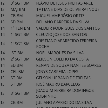
12
3º SGT BM
FLÁVIO DE JESUS FREITAS ARCE
13
MAJ BM
TATIANE DIAS DE OLIVEIRA INOUE
13
CB BM
MIGUEL AMBRÓSIO ORTIZ
13
SD BM
DELIANO PARREIRA DA SILVA
14
1º TEN BM
VALDEIR RODRIGUES DOS SANTOS
14
1º SGT BM
CLEUZIO JOSE DOS SANTOS
CRISTIANO APARECIDO FERREIRA
14
1º SGT BM
ROCHA
14
ST BM
NOEL MARQUES DA SILVA
14
2º SGT BM
GEILSON COELHO DA COSTA
14
SD BM
RENAN DE SOUZA NANTES SOARES
15
CEL BM
JONYS CABRERA LOPES
15
ST BM
GELSON URBANO DE FREITAS
15
ST BM
JOSÉ MAURO BARCELOS
JOAQUIM FERREIRA DOMINGOS
15
3º SGT BM
SOBRINHO
15
CB BM
JULIANO APARECIDO DA SILVA