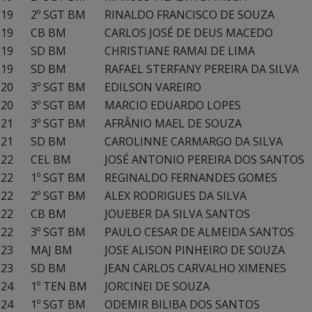
19
2º SGT BM
RINALDO FRANCISCO DE SOUZA
19
CB BM
CARLOS JOSÉ DE DEUS MACEDO
19
SD BM
CHRISTIANE RAMAI DE LIMA
19
SD BM
RAFAEL STERFANY PEREIRA DA SILVA
20
3º SGT BM
EDILSON VAREIRO
20
3º SGT BM
MARCIO EDUARDO LOPES
21
3º SGT BM
AFRÂNIO MAEL DE SOUZA
21
SD BM
CAROLINNE CARMARGO DA SILVA
22
CEL BM
JOSÉ ANTONIO PEREIRA DOS SANTOS
22
1º SGT BM
REGINALDO FERNANDES GOMES
22
2º SGT BM
ALEX RODRIGUES DA SILVA
22
CB BM
JOUEBER DA SILVA SANTOS
22
3º SGT BM
PAULO CESAR DE ALMEIDA SANTOS
23
MAJ BM
JOSE ALISON PINHEIRO DE SOUZA
23
SD BM
JEAN CARLOS CARVALHO XIMENES
24
1º TEN BM
JORCINEI DE SOUZA
24
1º SGT BM
ODEMIR BILIBA DOS SANTOS