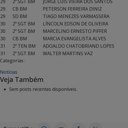
29
2º SGT BM
JORGE LUIS VIEIRA DOS SANTOS
29
CB BM
PETERSON FERREIRA DINIZ
29
SD BM
TIAGO MENEZES VARMASSERA
30
2º SGT BM
LÍNCOLN EDSON DE OLIVEIRA
30
2º SGT BM
MARCELINO ERNESTO PIFFER
30
CB BM
MARCIA EVANGELISTA ALVES
31
2º TEN BM
ADOALDO CHATOBRIAND LOPES
31
2º SGT BM
WALTER MARTINS VAZ
Categorias :
Notícias
Veja Também
Sem posts recentes disponíveis.