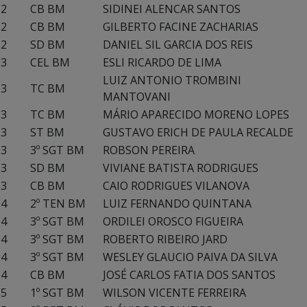
2
CB BM
SIDINEI ALENCAR SANTOS
2
CB BM
GILBERTO FACINE ZACHARIAS
2
SD BM
DANIEL SIL GARCIA DOS REIS
3
CEL BM
ESLI RICARDO DE LIMA
LUIZ ANTONIO TROMBINI
3
TC BM
MANTOVANI
3
TC BM
MÁRIO APARECIDO MORENO LOPES
3
ST BM
GUSTAVO ERICH DE PAULA RECALDE
3
3º SGT BM
ROBSON PEREIRA
3
SD BM
VIVIANE BATISTA RODRIGUES
3
CB BM
CAIO RODRIGUES VILANOVA
4
2º TEN BM
LUIZ FERNANDO QUINTANA
4
3º SGT BM
ORDILEI OROSCO FIGUEIRA
4
3º SGT BM
ROBERTO RIBEIRO JARD
4
3º SGT BM
WESLEY GLAUCIO PAIVA DA SILVA
4
CB BM
JOSÉ CARLOS FATIA DOS SANTOS
5
1º SGT BM
WILSON VICENTE FERREIRA