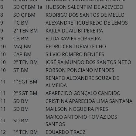
8
SD QPBM 1a
HUDSON SALENTIM DE AZEVEDO
8
SD QPBM
RODRIGO DOS SANTOS DE MELLO
9
TC BM
ALEXANDRE FIGUEIREDO DE LEMOS
9
2º TEN BM
KARLA DUAILIBI PEREIRA
9
CB BM
ELIDA XAVIER SOBREIRA
10
MAJ BM
PEDRO CENTURIÃO FILHO
10
CAP BM
SILVIO ROMERO BENITES
10
2º TEN BM
JOSÉ RAIMUNDO DOS SANTOS NETO
10
ST BM
ROBSON PONCIANO MENDES
RENATO ALEXANDRE SOUZA DE
11
1º SGT BM
ALMEIDA
11
2º SGT BM
APARECIDO GONÇALO CANDIDO
11
SD BM
CRISTINA APARECIDA LIMA SANTANA
11
SD BM
MAILSON NOGUEIRA PIRES
MARCO ANTONIO TOMAZ DOS
11
SD BM
SANTOS
12
1º TEN BM
EDUARDO TRACZ