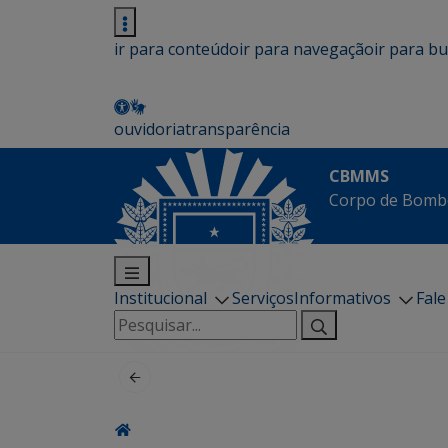
ir para conteúdo
ir para navegação
ir para b
ouvidoria
transparência
CBMMS
Corpo de Bombe
Institucional
Serviços
Informativos
Fal
Pesquisar
por: