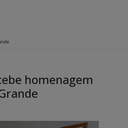
ande
recebe homenagem
 Grande