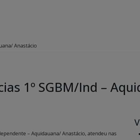
auana/ Anastácio
ncias 1º SGBM/Ind – Aqu
V
dependente – Aquidauana/ Anastácio, atendeu nas