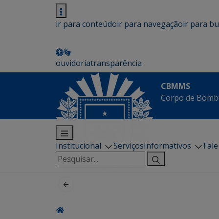
ir para conteúdo
ir para navegação
ir para b
ouvidoria
transparência
CBMMS
Corpo de Bombe
Institucional
Serviços
Informativos
Fal
Pesquisar
por: