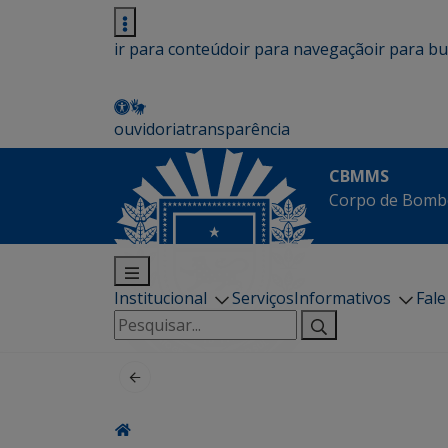
ir para conteúdo
ir para navegação
ir para b
ouvidoria
transparência
CBMMS
Corpo de Bombe
Institucional
Serviços
Informativos
Fal
Pesquisar
por: