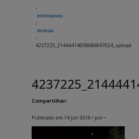
Informativos
Notícias
4237225_21444414658686847024_upload
4237225_2144441
Compartilhar:
Publicado em
14 jun 2016
• por •