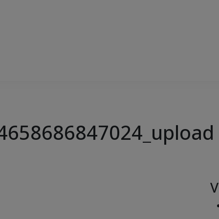
4658686847024_upload
V