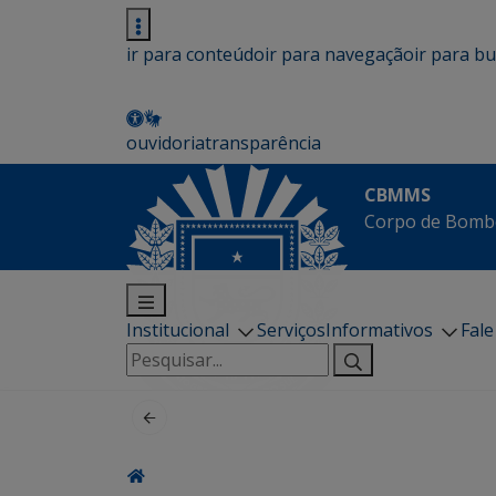
ir para conteúdo
ir para navegação
ir para b
ouvidoria
transparência
CBMMS
Corpo de Bombe
Institucional
Serviços
Informativos
Fal
Pesquisar
por: