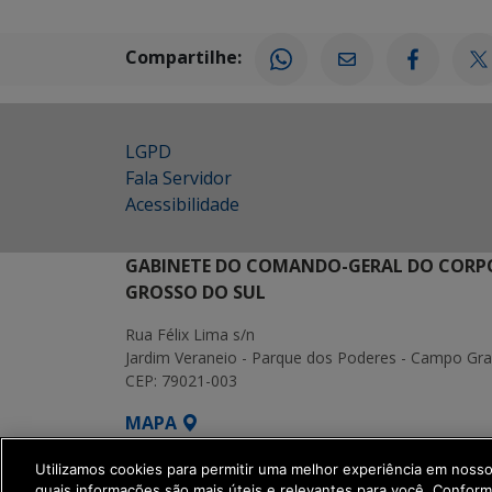
Compartilhe:
LGPD
Fala Servidor
Acessibilidade
GABINETE DO COMANDO-GERAL DO CORPO
GROSSO DO SUL
Rua Félix Lima s/n
Jardim Veraneio - Parque dos Poderes - Campo Gr
CEP: 79021-003
MAPA
SETDIG | Secretaria-Executiva de Transform
Utilizamos cookies para permitir uma melhor experiência em noss
quais informações são mais úteis e relevantes para você. Confor