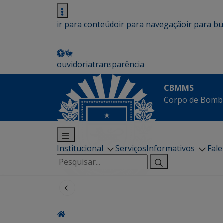
ir para conteúdo
ir para navegação
ir para b
ouvidoria
transparência
CBMMS
Corpo de Bombe
Institucional
Serviços
Informativos
Fal
Pesquisar
por: