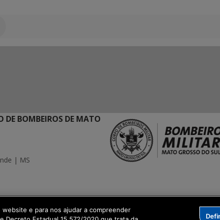
 DE BOMBEIROS DE MATO
ande | MS
ação Digital
o website e para nos ajudar a compreender
Defi
me Decreto Estadual 15.572/2020 que trata da