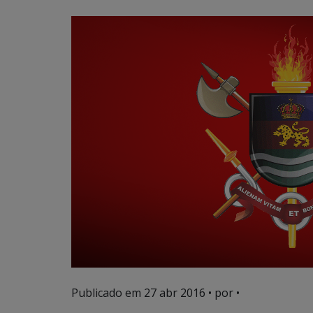
Publicado em
27 abr 2016
• por •