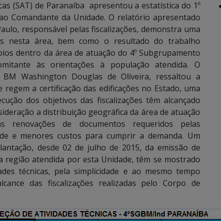
cas (SAT) de Paranaíba apresentou a estatística do 1º
 ao Comandante da Unidade. O relatório apresentado
ulo, responsável pelas fiscalizações, demonstra uma
das nesta área, bem como o resultado do trabalho
ípios dentro da área de atuação do 4º Subgrupamento
omitante às orientações à população atendida. O
BM Washington Douglas de Oliveira, ressaltou a
e regem a certificação das edificações no Estado, uma
ecução dos objetivos das fiscalizações têm alcançado
sideração a distribuição geográfica da área de atuação
 renovações de documentos requeridos pelas
idade e menores custos para cumprir a demanda. Um
lantação, desde 02 de julho de 2015, da emissão de
na região atendida por esta Unidade, têm se mostrado
ades técnicas, pela simplicidade e ao mesmo tempo
 alcance das fiscalizações realizadas pelo Corpo de