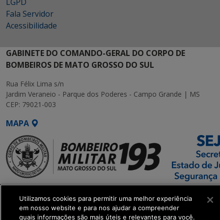
LGPD
Fala Servidor
Acessibilidade
GABINETE DO COMANDO-GERAL DO CORPO DE
BOMBEIROS DE MATO GROSSO DO SUL
Rua Félix Lima s/n
Jardim Veraneio - Parque dos Poderes - Campo Grande | MS
CEP: 79021-003
MAPA
SETDIG | Secretaria-
Utilizamos cookies para permitir uma melhor experiência
Executiva de
em nosso website e para nos ajudar a compreender
Transformação Digital
quais informações são mais úteis e relevantes para você.