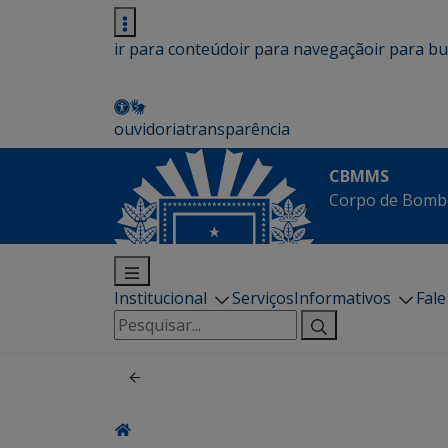
ir para conteúdo
ir para navegação
ir para b
ouvidoria
transparência
CBMMS
Corpo de Bombe
Institucional
Serviços
Informativos
Fal
Pesquisar
por: