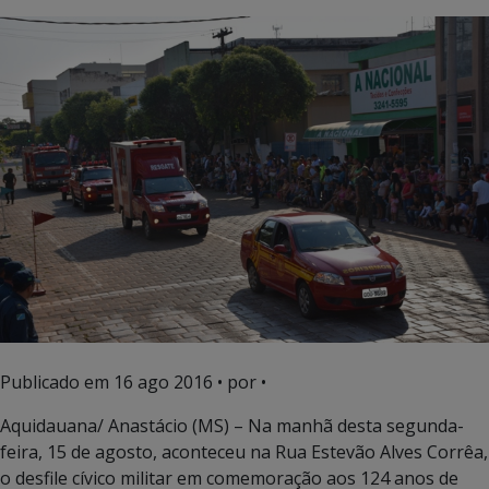
Publicado em
16 ago 2016
• por •
Aquidauana/ Anastácio (MS) – Na manhã desta segunda-
feira, 15 de agosto, aconteceu na Rua Estevão Alves Corrêa,
o desfile cívico militar em comemoração aos 124 anos de