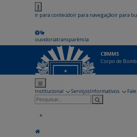
ir para conteúdo
ir para navegação
ir para b
ouvidoria
transparência
CBMMS
Corpo de Bombe
Institucional
Serviços
Informativos
Fal
Pesquisar
por: