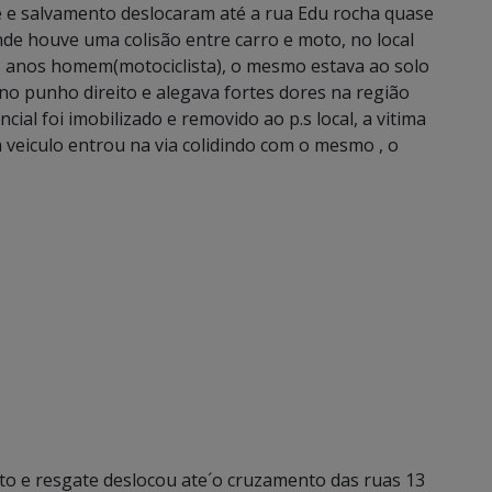
te e salvamento deslocaram até a rua Edu rocha quase
e houve uma colisão entre carro e moto, no local
3 anos homem(motociclista), o mesmo estava ao solo
no punho direito e alegava fortes dores na região
al foi imobilizado e removido ao p.s local, a vitima
veiculo entrou na via colidindo com o mesmo , o
nto e resgate deslocou ate´o cruzamento das ruas 13